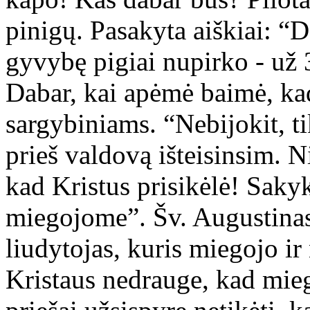
pinigų. Pasakyta aiškiai: “
gyvybę pigiai nupirko - už 
Dabar, kai apėmė baimė, kad
sargybiniams. “Nebijokit, tik
prieš valdovą išteisinsim. N
kad Kristus prisikėlė! Saky
miegojome”. Šv. Augustinas 
liudytojas, kuris miegojo ir
Kristaus nedrauge, kad miega