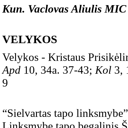
Kun. Vaclovas Aliulis MIC
VELYKOS
Velykos - Kristaus Prisikėl
Apd
10, 34a. 37-43;
Kol
3, 
9
“Sielvartas tapo linksmybe
Linksmybe tapo begalinis Šv