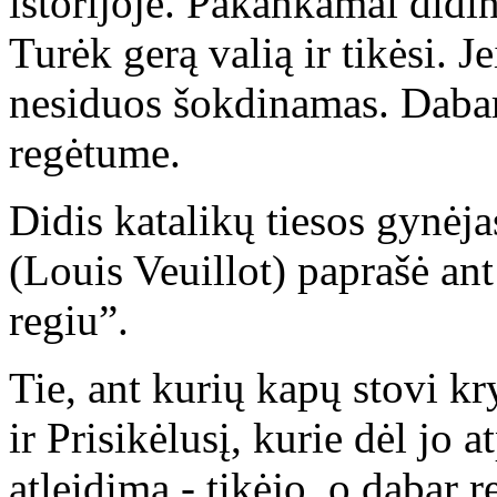
istorijoje. Pakankamai didin
Turėk gerą valią ir tikėsi. J
nesiduos šokdinamas. Dabar
regėtume.
Didis katalikų tiesos gynėja
(Louis Veuillot) paprašė ant
regiu”.
Tie, ant kurių kapų stovi kr
ir Prisikėlusį, kurie dėl jo
atleidimą - tikėjo, o dabar r