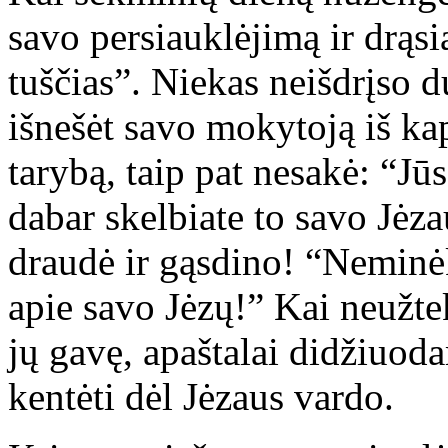
savo persiauklėjimą ir drąsi
tuščias”. Niekas neišdrįso du
išnešėt savo mokytoją iš ka
tarybą, taip pat nesakė: “Jū
dabar skelbiate to savo Jėza
draudė ir gąsdino! “Neminėk
apie savo Jėzų!” Kai neužte
jų gavę, apaštalai didžiuoda
kentėti dėl Jėzaus vardo.