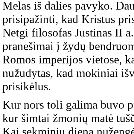
Melas iš dalies pavyko. Da
prisipažinti, kad Kristus pri
Netgi filosofas Justinas II a
pranešimai į žydų bendruome
Romos imperijos vietose, k
nužudytas, kad mokiniai išv
prisikėlus.
Kur nors toli galima buvo pū
kur šimtai žmonių matė tušč
Kai sekminių dieną nužengė 