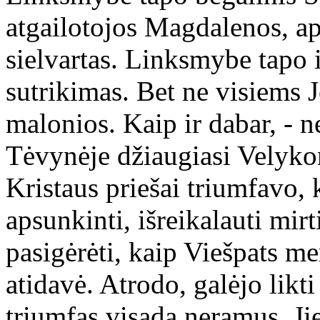
atgailotojos Magdalenos, ap
sielvartas. Linksmybe tapo i
sutrikimas. Bet ne visiems 
malonios. Kaip ir dabar, - n
Tėvynėje džiaugiasi Velykom
Kristaus priešai triumfavo,
apsunkinti, išreikalauti mirt
pasigėrėti, kaip Viešpats me
atidavė. Atrodo, galėjo likti
triumfas visada neramus. Ji