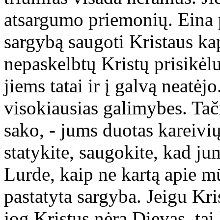
atsargumo priemonių. Eina p
sargybą saugoti Kristaus ka
nepaskelbtų Kristų prisikėl
jiems tatai ir į galvą neatėjo
visokiausias galimybes. Tači
sako, - jums duotas kareivi
statykite, saugokite, kad ju
Lurde, kaip ne kartą apie m
pastatyta sargyba. Jeigu Kris
jog Kristus nėra Dievas, tai