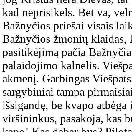
kad neprisikels. Bet va, vel
Bažnyčios priešai visais lai
Bažnyčios žmonių klaidas, 
pasitikėjimą pačia Bažnyčia
palaidojimo kalnelis. Viešp
akmenį. Garbingas Viešpats i
sargybiniai tampa pirmaisiai
išsigandę, be kvapo atbėga 
viršininkus, pasakoja, kas b
kapo! Kas dabar bus? Pilot