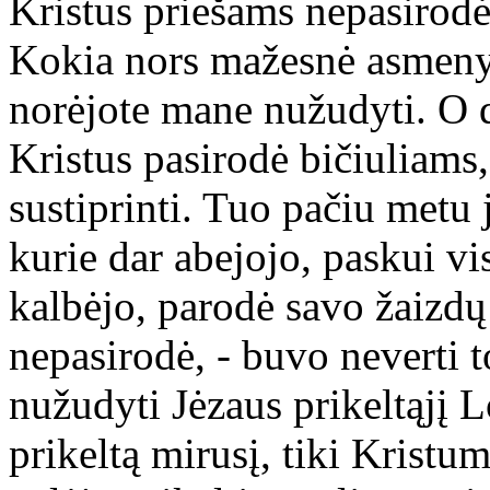
Kristus priešams nepasirodė.
Kokia nors mažesnė asmenybė
norėjote mane nužudyti. O d
Kristus pasirodė bičiuliams
sustiprinti. Tuo pačiu metu 
kurie dar abejojo, paskui vis
kalbėjo, parodė savo žaizdų
nepasirodė, - buvo neverti to
nužudyti Jėzaus prikeltąjį
prikeltą mirusį, tiki Krist