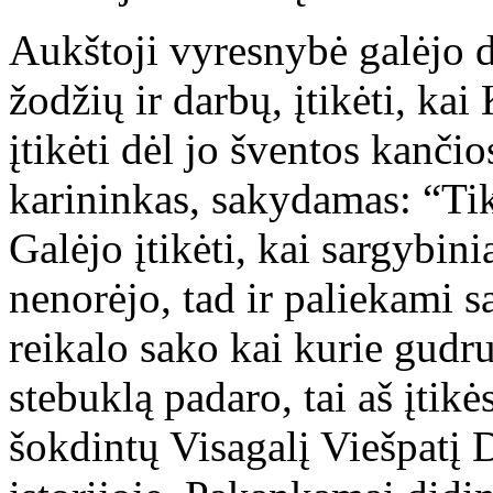
Aukštoji vyresnybė galėjo de
žodžių ir darbų, įtikėti, kai
įtikėti dėl jo šventos kanči
karininkas, sakydamas: “Ti
Galėjo įtikėti, kai sargybini
nenorėjo, tad ir paliekami s
reikalo sako kai kurie gudr
stebuklą padaro, tai aš įtikė
šokdintų Visagalį Viešpatį