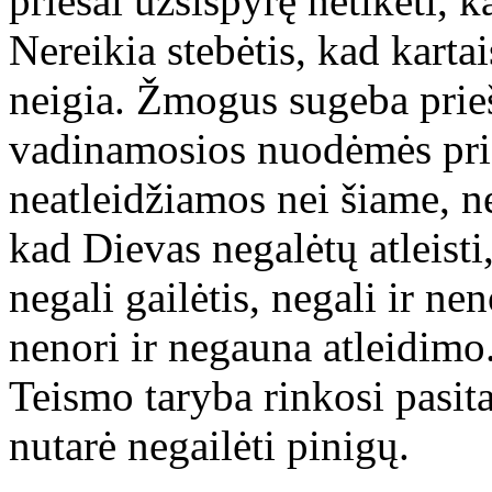
priešai užsispyrę netikėti, k
Nereikia stebėtis, kad karta
neigia. Žmogus sugeba prieš
vadinamosios nuodėmės prie
neatleidžiamos nei šiame, n
kad Dievas negalėtų atleisti
negali gailėtis, negali ir ne
nenori ir negauna atleidimo
Teismo taryba rinkosi pasitar
nutarė negailėti pinigų.