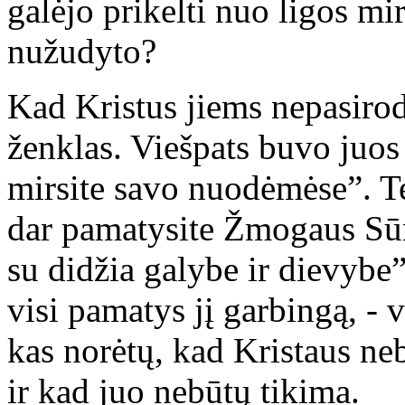
galėjo prikelti nuo ligos mir
nužudyto?
Kad Kristus jiems nepasirod
ženklas. Viešpats buvo juos į
mirsite savo nuodėmėse”. Te
dar pamatysite Žmogaus Sūn
su didžia galybe ir dievybe”
visi pamatys jį garbingą, - vis
kas norėtų, kad Kristaus ne
ir kad juo nebūtų tikima.