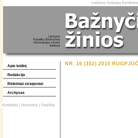
Lietuvos Vyskupų Konferenc
Lietuvos
Katalikų Bažnyčios
informacijos centro
leidinys
NR. 16 (352) 2010 RUGPJŪČ
Apie leidinį
Redakcija
Rinktiniai straipsniai
Archyvas
Kontaktai
|
Nuorodos
|
Paieška