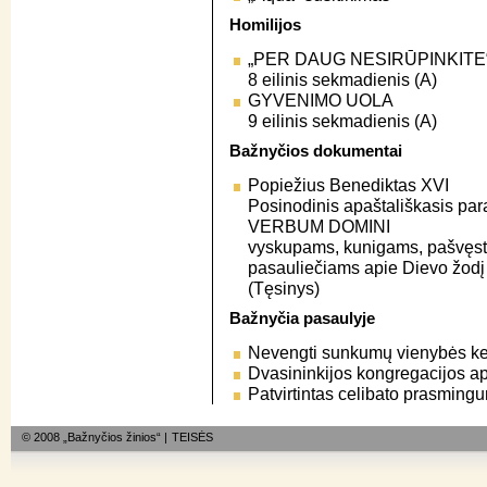
Homilijos
„PER DAUG NESIRŪPINKITE
8 eilinis sekmadienis (A)
GYVENIMO UOLA
9 eilinis sekmadienis (A)
Bažnyčios dokumentai
Popiežius Benediktas XVI
Posinodinis apaštališkasis pa
VERBUM DOMINI
vyskupams, kunigams, pašvęst
pasauliečiams apie Dievo žodį
(Tęsinys)
Bažnyčia pasaulyje
Nevengti sunkumų vienybės ke
Dvasininkijos kongregacijos ap
Patvirtintas celibato prasming
© 2008 „Bažnyčios žinios“ |
TEISĖS