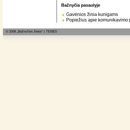
Bažnyčia pasaulyje
Gavėnios žinia kunigams
Popiežius apie komunikavimo 
© 2008 „Bažnyčios žinios“ |
TEISĖS