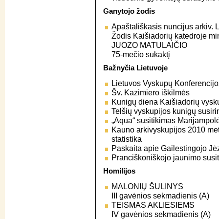
Ganytojo žodis
Apaštališkasis nuncijus arkiv. 
Žodis Kaišiadorių katedroje mi
JUOZO MATULAIČIO
75-mečio sukaktį
Bažnyčia Lietuvoje
Lietuvos Vyskupų Konferencijo
Šv. Kazimiero iškilmės
Kunigų diena Kaišiadorių vysku
Telšių vyskupijos kunigų susir
„Aqua“ susitikimas Marijampol
Kauno arkivyskupijos 2010 met
statistika
Paskaita apie Gailestingojo Jė
Pranciškoniškojo jaunimo susi
Homilijos
MALONIŲ ŠULINYS
III gavėnios sekmadienis (A)
TEISMAS AKLIESIEMS
IV gavėnios sekmadienis (A)