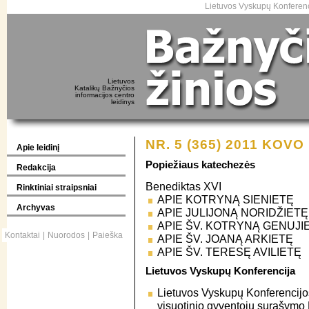
Lietuvos Vyskupų Konferenc
Lietuvos
Katalikų Bažnyčios
informacijos centro
leidinys
NR. 5 (365) 2011 KOVO
Apie leidinį
Popiežiaus katechezės
Redakcija
Benediktas XVI
Rinktiniai straipsniai
APIE KOTRYNĄ SIENIETĘ
Archyvas
APIE JULIJONĄ NORIDŽIETĘ
APIE ŠV. KOTRYNĄ GENUJI
Kontaktai
|
Nuorodos
|
Paieška
APIE ŠV. JOANĄ ARKIETĘ
APIE ŠV. TERESĘ AVILIETĘ
Lietuvos Vyskupų Konferencija
Lietuvos Vyskupų Konferencijos
visuotinio gyventojų surašymo 