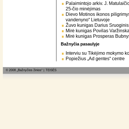
Palaimintojo arkiv. J. Matulai
25-čio minėjimas
Dievo Motinos ikonos piligrimy
vandenyno“ Lietuvoje
Žuvo kunigas Darius Sruogini
Mirė kunigas Povilas Varžinsk
Mirė kunigas Prosperas Bubn
Bažnyčia pasaulyje
Interviu su Tikėjimo mokymo ko
Popiežius „Ad gentes“ centre
© 2008 „Bažnyčios žinios“ |
TEISĖS