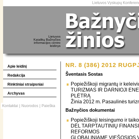
Lietuvos Vyskupų Konferenc
Lietuvos
Katalikų Bažnyčios
informacijos centro
leidinys
NR. 8 (386) 2012 RUGP
Apie leidinį
Šventasis Sostas
Redakcija
Popiežiškoji migrantų ir keleivi
Rinktiniai straipsniai
TURIZMAS IR DARNIOJI ENE
Archyvas
PLĖTRĄ
Žinia 2012 m. Pasaulinės turi
Kontaktai
|
Nuorodos
|
Paieška
Bažnyčios dokumentai
Popiežiškoji teisingumo ir taik
DĖL TARPTAUTINIŲ FINANS
REFORMOS
GLOBALINIAME VIEŠOSIOS