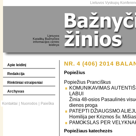
Lietuvos Vyskupų Konferenc
Lietuvos
Katalikų Bažnyčios
informacijos centro
leidinys
NR. 4 (406) 2014 BALA
Apie leidinį
Popiežius
Redakcija
Popiežius Pranciškus
Rinktiniai straipsniai
KOMUNIKAVIMAS AUTENTIŠ
Archyvas
LABUI
Žinia 48-osios Pasaulinės vi
Kontaktai
|
Nuorodos
|
Paieška
dienos proga
PATEPTI DŽIAUGSMO ALIEJ
Homilija per Krizmos šv. Mišia
PAMOKSLAS PER VELYKNAKČ
Popiežiaus katechezės