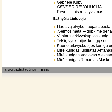
Gabriele Kuby
GENDER
REVOLIUCIJA
Revoliucinis reliatyvizmas
Bažnyčia Lietuvoje
Į Lietuvą atvyko naujas apaštal
„Šeimos metai – dirbkime geria
Vilniaus arkivyskupijos kunigų 
Telšių vyskupijos kunigų susir
Kauno arkivyskupijos kunigų u
Mirė kunigas jubiliatas Antana
Mirė kunigas Vaclovas Aleksa
Mirė kunigas Rimantas Maskol
© 2008 „Bažnyčios žinios“ |
TEISĖS