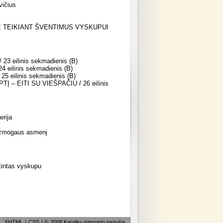
vičius
 TEIKIANT ŠVENTIMUS VYSKUPUI
 eilinis sekmadienis (B)
ilinis sekmadienis (B)
 eilinis sekmadienis (B)
– EITI SU VIEŠPAČIU / 26 eilinis
erija
ir žmogaus asmenį
tintas vyskupu
XHTML
|
CSS
| ©
2008 Katalikų interneto tarnyba