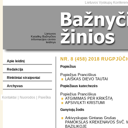
Lietuvos Vyskupų Konferenc
Lietuvos
Katalikų Bažnyčios
informacijos centro
leidinys
NR. 8 (458) 2018 RUGPJŪČI
Apie leidinį
Popiežius
Redakcija
Popiežius Pranciškus
Rinktiniai straipsniai
LAIŠKAS DIEVO TAUTAI
Archyvas
Popiežiaus katechezės
Popiežius Pranciškus
Kontaktai
|
Nuorodos
|
Paieška
ATGIMIMAS PER KRIKŠTĄ
APSIVILKTI KRISTUMI
Ganytojų žodis
Arkivyskupas Gintaras Grušas
PAMOKSLAS KREKENAVOS ŠVČ. 
BAZILIKOJE