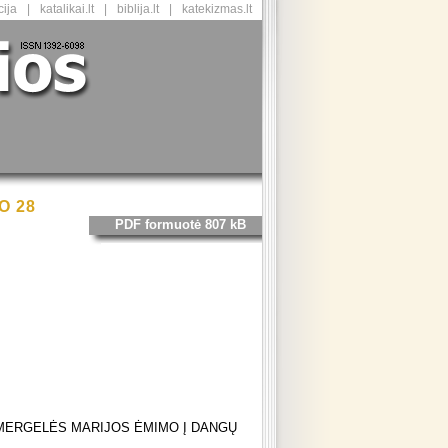
ija
|
katalikai.lt
|
biblija.lt
|
katekizmas.lt
O 28
PDF formuotė 807 kB
MERGELĖS MARIJOS ĖMIMO Į DANGŲ