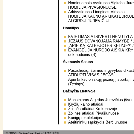
Nominuotasis vyskupas Algirdas Jure
HOMILIJA PIVAŠIŪNUOSE
Arkivyskupas Lionginas Virbalas
HOMILIJA KAUNO ARKIKATEDROJE
ALGIRDUI JUREVIČIUI
Homilijos
KVIETIMAS ATSIVERTI NENUTYLA / 23
JĖZAUS DOVANOJAMA RAMYBĖ / 24 e
„APIE KĄ KALBĖJOTĖS KELYJE?“ / 25
EVANGELIJA NURODO AIŠKIĄ KRYPTĮ 
sekmadienis (B)
Šventasis Sostas
Pasauliečių, šeimos ir gyvybės dikast
ATIDUOTI VISAS JĖGAS
Apie krikščioniškąjį požiūrį į sportą 
(
Tęsinys
)
Bažnyčia Lietuvoje
Monsinjoras Algirdas Jurevičius įšven
Kryžių kalno atlaidai
Žolinės atlaidai Krekenavoje
Žolinės atlaidai Pivašiūnuose
Kunigų rekolekcijos
Ateitininkų sąskrydis Berčiūnuose
© 2008 „Bažnyčios žinios“ |
TEISĖS