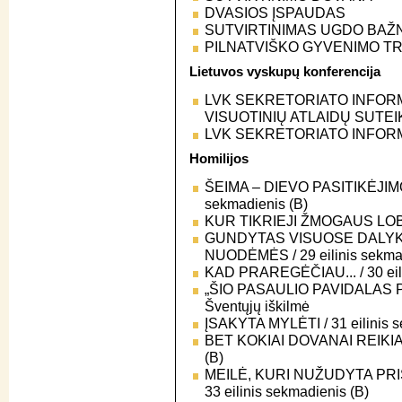
DVASIOS ĮSPAUDAS
SUTVIRTINIMAS UGDO BAŽ
PILNATVIŠKO GYVENIMO T
Lietuvos vyskupų konferencija
LVK SEKRETORIATO INFOR
VISUOTINIŲ ATLAIDŲ SUTEI
LVK SEKRETORIATO INFOR
Homilijos
ŠEIMA – DIEVO PASITIKĖJIMO
sekmadienis (B)
KUR TIKRIEJI ŽMOGAUS LOBIAI?
GUNDYTAS VISUOSE DALYKU
NUODĖMĖS / 29 eilinis sekmad
KAD PRAREGĖČIAU... / 30 eili
„ŠIO PASAULIO PAVIDALAS P
Šventųjų iškilmė
ĮSAKYTA MYLĖTI / 31 eilinis s
BET KOKIAI DOVANAI REIKIA PR
(B)
MEILĖ, KURI NUŽUDYTA PRI
33 eilinis sekmadienis (B)