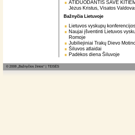
ATIDUODANTIS SAVE KITIEMS
Jėzus Kristus, Visatos Valdova
Bažnyčia Lietuvoje
Lietuvos vyskupų konferencijos
Naujai įšventinti Lietuvos vys
Romoje
Jubiliejiniai Trakų Dievo Motin
Šiluvos atlaidai
Padėkos diena Šiluvoje
© 2008 „Bažnyčios žinios“ |
TEISĖS